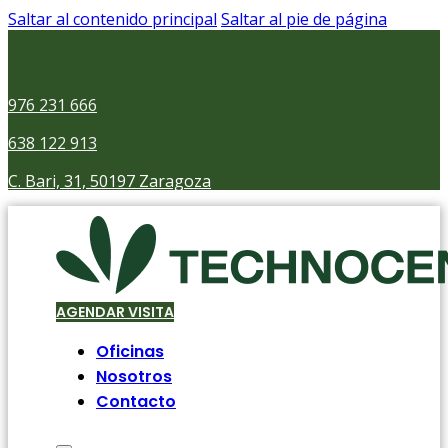
Saltar al contenido principal
Saltar al pie de página
976 231 666
638 122 913
C. Bari, 31, 50197 Zaragoza
AGENDAR VISITA
Oficinas
Nosotros
Contacto